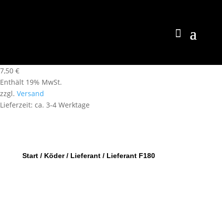
7,50
€
Enthält 19% MwSt.
zzgl.
Versand
Lieferzeit: ca. 3-4 Werktage
Start
/
Köder
/
Lieferant
/ Lieferant F180