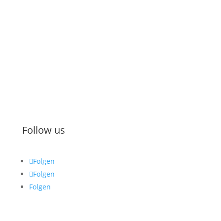
Kontakt
Impressum
Datenschutz
AGB
Zahlung & Versand
Widerruf
Follow us
Folgen
Folgen
Folgen