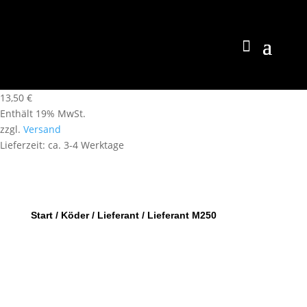
13,50
€
Enthält 19% MwSt.
zzgl.
Versand
Lieferzeit: ca. 3-4 Werktage
Start
/
Köder
/
Lieferant
/ Lieferant M250