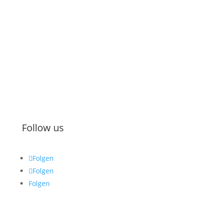
Kontakt
Impressum
Datenschutz
AGB
Zahlung & Versand
Widerruf
Follow us
Folgen
Folgen
Folgen