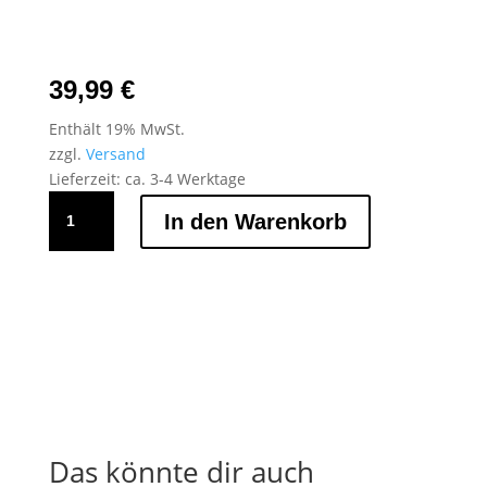
39,99
€
Enthält 19% MwSt.
zzgl.
Versand
Lieferzeit: ca. 3-4 Werktage
RG
In den Warenkorb
Snapback
–
GLOW
IN
THE
DARK
Menge
Das könnte dir auch