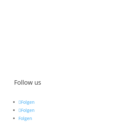
Kontakt
Impressum
Datenschutz
AGB
Zahlung & Versand
Widerruf
Follow us
Folgen
Folgen
Folgen