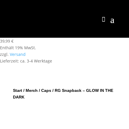
39,99
€
Enthält 19% MwSt.
zzgl.
Versand
Lieferzeit: ca. 3-4 Werktage
Start
/
Merch
/
Caps
/ RG Snapback – GLOW IN THE
DARK